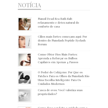
NOTÍCIA
Nanoil Dead Sea Bath Salt:
relaxamento e detox natural do
conforto de casa
Cílios mais fortes começam aqui: Por
dentro do Nanolash Peptide Eyelash
Serum
Como Obter Fios Mais Fortes:
Aprenda a Reforçar os Bulbos
Capilares em Apenas 4 Passos
O Poder do Colágeno: Por Que os
Patches Para os Olhos da Nanolash São
Uma Escolha Inteligente Para Os
Cuidados Modernos
Casca de ovos: Você valoriza suas
propriedades?
Como deve ser feito o cuidado com o