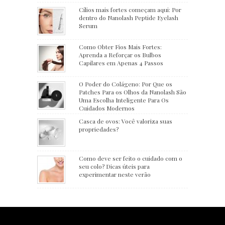
Cílios mais fortes começam aqui: Por
dentro do Nanolash Peptide Eyelash
Serum
Como Obter Fios Mais Fortes:
Aprenda a Reforçar os Bulbos
Capilares em Apenas 4 Passos
O Poder do Colágeno: Por Que os
Patches Para os Olhos da Nanolash São
Uma Escolha Inteligente Para Os
Cuidados Modernos
Casca de ovos: Você valoriza suas
propriedades?
Como deve ser feito o cuidado com o
seu colo? Dicas úteis para
experimentar neste verão