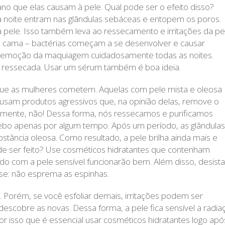
no que elas causam à pele. Qual pode ser o efeito disso?
a noite entram nas glândulas sebáceas e entopem os poros.
pele. Isso também leva ao ressecamento e irritações da pe
e cama – bactérias começam a se desenvolver e causar
 a remoção da maquiagem cuidadosamente todas as noites.
 ressecada. Usar um sérum também é boa ideia.
que as mulheres cometem. Aquelas com pele mista e oleosa
 usam produtos agressivos que, na opinião delas, remove o
lizmente, não! Dessa forma, nós ressecamos e purificamos
sebo apenas por algum tempo. Após um período, as glândulas
tância oleosa. Como resultado, a pele brilha ainda mais e
e ser feito? Use cosméticos hidratantes que contenham
dado com a pele sensível funcionarão bem. Além disso, desista
-se: não esprema as espinhas.
Porém, se você esfoliar demais, irritações podem ser
descobre as novas. Dessa forma, a pele fica sensível a radia
or isso que é essencial usar cosméticos hidratantes logo apó