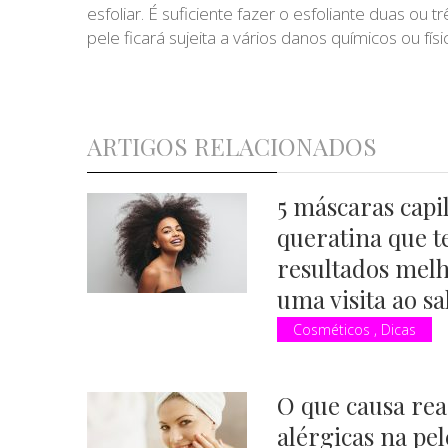
esfoliar. É suficiente fazer o esfoliante duas ou
pele ficará sujeita a vários danos químicos ou físi
ARTIGOS RELACIONADOS
5 máscaras capi
queratina que t
resultados mel
uma visita ao sa
Cosméticos
,
Dicas
O que causa rea
alérgicas na pe