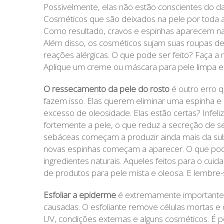
Possivelmente, elas não estão conscientes do da
Cosméticos que são deixados na pele por toda 
Como resultado, cravos e espinhas aparecem na 
Além disso, os cosméticos sujam suas roupas d
reações alérgicas. O que pode ser feito? Faça
Aplique um creme ou máscara para pele limpa e
O ressecamento da pele do rosto
é outro erro 
fazem isso. Elas querem eliminar uma espinha e
excesso de oleosidade. Elas estão certas? Infe
fortemente a pele, o que reduz a secreção de 
sebáceas começam a produzir ainda mais da subs
novas espinhas começam a aparecer. O que pod
ingredientes naturais. Aqueles feitos para o cui
de produtos para pele mista e oleosa. E lembre
Esfoliar a epiderme
é extremamente importante. 
causadas. O esfoliante remove células mortas e 
UV, condições externas e alguns cosméticos. É p