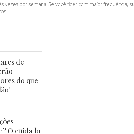
 três vezes por semana. Se você fizer com maior frequência, s
cos.
lares de
erão
hores do que
lão!
ções
le? O cuidado