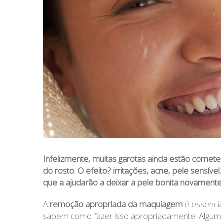
Infelizmente, muitas garotas ainda estão come
do rosto. O efeito? irritações, acne, pele sensí
que a ajudarão a deixar a pele bonita novamente
A
remoção apropriada da maquiagem
é essencia
sabem como fazer isso apropriadamente. Algum